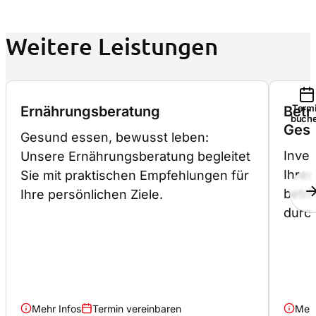
Weitere Leistungen
Term
Ernährungsberatung
Betr
buch
Gesu
Gesund essen, bewusst leben:
Inves
Unsere Ernährungsberatung begleitet
Ihres
Sie mit praktischen Empfehlungen für
betri
Ihre persönlichen Ziele.
durc
Mehr Infos
Termin vereinbaren
Mehr