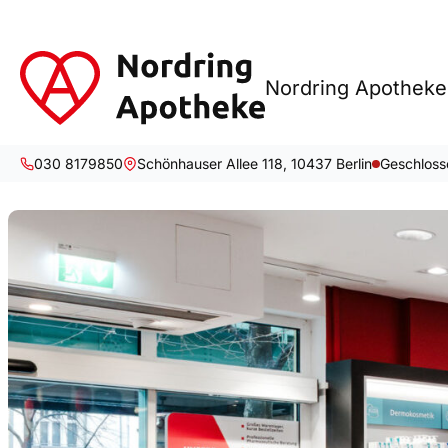
Nordring Apotheke
030 8179850
Schönhauser Allee 118, 10437 Berlin
Geschloss
Zum
Inhalt
springen